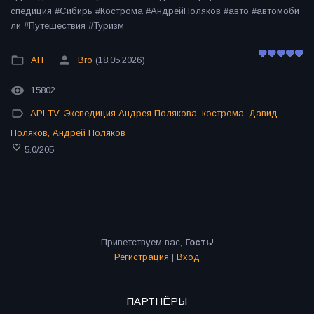
спедиция #Сибирь #Кострома #АндрейПоляков #авто #автомоби
ли #Путешествия #Туризм
АП
Bro
(18.05.2026)
15802
API TV
,
Экспедиция Андрея Полякова
,
кострома
,
Давид
Поляков
,
Андрей Поляков
5.0
/
205
Приветствуем вас
,
Гость
!
Регистрация
|
Вход
ПАРТНЁРЫ