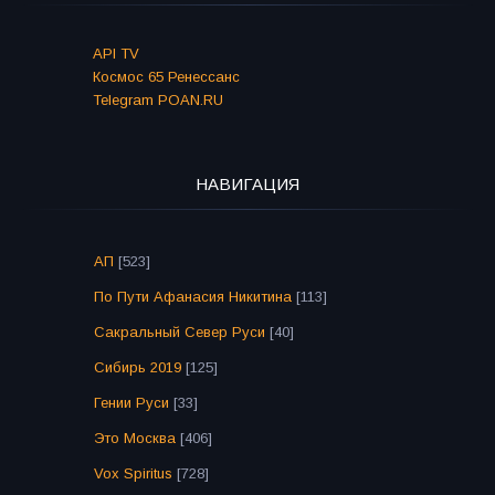
API TV
Космос 65 Ренессанс
Telegram POAN.RU
НАВИГАЦИЯ
АП
[523]
По Пути Афанасия Никитина
[113]
Сакральный Север Руси
[40]
Сибирь 2019
[125]
Гении Руси
[33]
Это Москва
[406]
Vox Spiritus
[728]