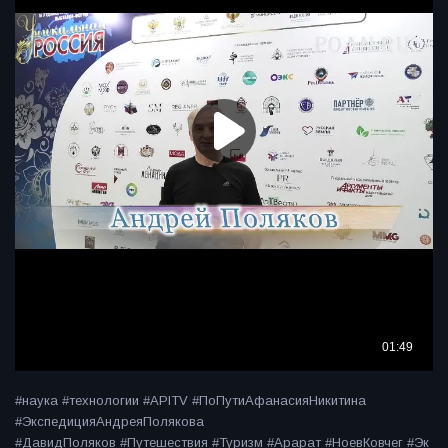
#наука #технологии #APITV #ПоПутиАфанасияНикитина
#ЭкспедицияАндреяПолякова
#ДавидПоляков #Путешествия #Туризм #Арарат #НоевКовчег #Эк