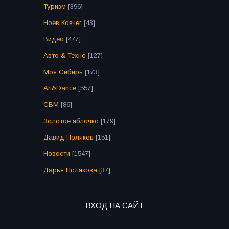
Туризм
[396]
Ноев Ковчег
[43]
Видео
[477]
Авто & Техно
[127]
Моя Сибирь
[173]
Art&Dance
[557]
СВМ
[86]
Золотое яблочко
[179]
Давид Поляков
[151]
Новости
[1547]
Дарья Полякова
[37]
ВХОД НА САЙТ