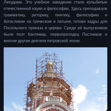
Лихудами. Это учебное заведение стало колыбелью
отечественной науки и философии. Здесь преподавали
грамматику, риторику, пиитику, философию и
богословие на греческом и латыни, готовя кадры для
Посольского приказа и церкви. Среди её выпускников
были поэт Кантемир, первопроходец Постников и
многие другие деятели петровской эпохи.