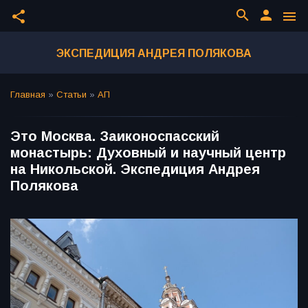
search
person
share
menu
ЭКСПЕДИЦИЯ АНДРЕЯ ПОЛЯКОВА
Главная
»
Статьи
»
АП
Это Москва. Заиконоспасский
монастырь: Духовный и научный центр
на Никольской. Экспедиция Андрея
Полякова