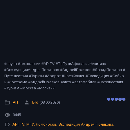
#наука #технологии #APITV #ПоПутиАфанасияНикитина
#ЭкспедицияАндреяПолякова #АндрейПоляков #ДавидПоляков #
Путешествия #Туризм #Арарат #НоевКовчег #Экспедиция #Сибир
ь #Кострома #АндрейПоляков #авто #автомобили #Путешествия
#Туризм #Москва #Москвич
АП
Bro
(08.06.2026)
9445
API TV
,
МГУ
,
Ломоносов
,
Экспедиция Андрея Полякова
,