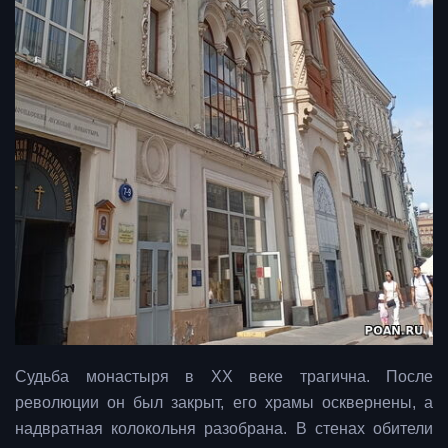
Судьба монастыря в XX веке трагична. После
революции он был закрыт, его храмы осквернены, а
надвратная колокольня разобрана. В стенах обители