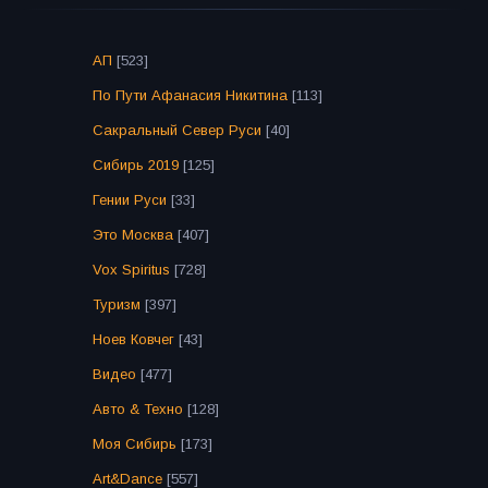
АП
[523]
По Пути Афанасия Никитина
[113]
Сакральный Север Руси
[40]
Сибирь 2019
[125]
Гении Руси
[33]
Это Москва
[407]
Vox Spiritus
[728]
Туризм
[397]
Ноев Ковчег
[43]
Видео
[477]
Авто & Техно
[128]
Моя Сибирь
[173]
Art&Dance
[557]