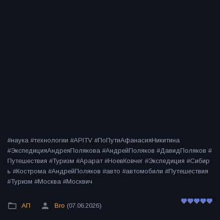
#наука #технологии #APITV #ПоПутиАфанасияНикитина
#ЭкспедицияАндреяПолякова #АндрейПоляков #ДавидПоляков #
Путешествия #Туризм #Арарат #НоевКовчег #Экспедиция #Сибир
ь #Кострома #АндрейПоляков #авто #автомобили #Путешествия
#Туризм #Москва #Москвич
АП
Bro
(07.06.2026)