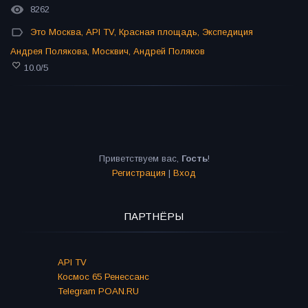
8262
Это Москва
,
API TV
,
Красная площадь
,
Экспедиция
Андрея Полякова
,
Москвич
,
Андрей Поляков
10.0
/
5
Приветствуем вас
,
Гость
!
Регистрация
|
Вход
ПАРТНЁРЫ
API TV
Космос 65 Ренессанс
Telegram POAN.RU