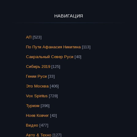
НАВИГАЦИЯ
АП
[523]
По Пути Афанасия Никитина
[113]
Сакральный Север Руси
[40]
Сибирь 2019
[125]
Гении Руси
[33]
Это Москва
[406]
Vox Spiritus
[728]
Туризм
[396]
Ноев Ковчег
[43]
Видео
[477]
Авто & Техно
[127]