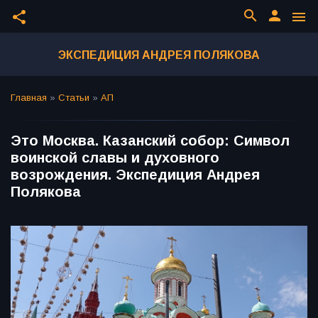
search
person
share
menu
ЭКСПЕДИЦИЯ АНДРЕЯ ПОЛЯКОВА
Главная
»
Статьи
»
АП
Это Москва. Казанский собор: Символ
воинской славы и духовного
возрождения. Экспедиция Андрея
Полякова