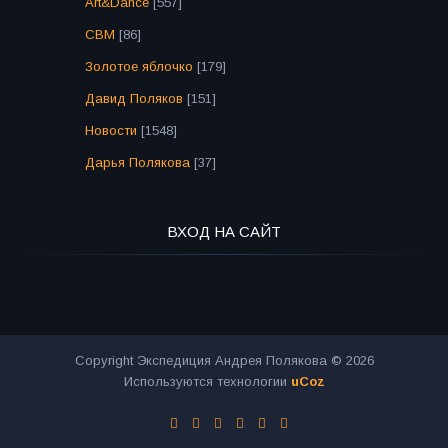
Art&Dance
[557]
СВМ
[86]
Золотое яблочко
[179]
Давид Поляков
[151]
Новости
[1548]
Дарья Полякова
[37]
ВХОД НА САЙТ
Copyright Экспедиция Андрея Полякова © 2026
Используются технологии
uCoz