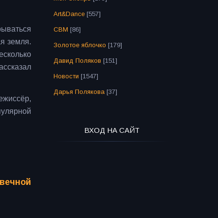
Art&Dance
[557]
рываться
СВМ
[86]
я земля.
Золотое яблочко
[179]
есколько
Давид Поляков
[151]
ассказал
Новости
[1547]
Дарья Полякова
[37]
ежиссёр,
улярной
ВХОД НА САЙТ
 вечной