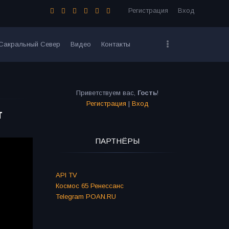
Регистрация
Вход
Сакральный Север
Видео
Контакты
Приветствуем вас
,
Гость
!
Регистрация
|
Вход
т
ПАРТНЁРЫ
API TV
Космос 65 Ренессанс
Telegram POAN.RU