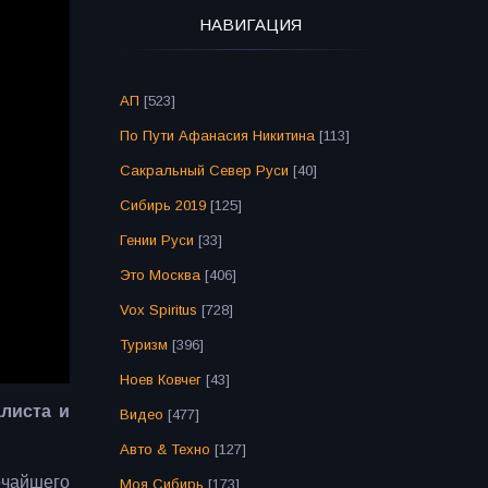
НАВИГАЦИЯ
АП
[523]
По Пути Афанасия Никитина
[113]
Сакральный Север Руси
[40]
Сибирь 2019
[125]
Гении Руси
[33]
Это Москва
[406]
Vox Spiritus
[728]
Туризм
[396]
Ноев Ковчег
[43]
алиста и
Видео
[477]
Авто & Техно
[127]
очайшего
Моя Сибирь
[173]