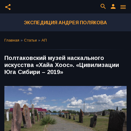
search
person
share
menu
ЭКСПЕДИЦИЯ АНДРЕЯ ПОЛЯКОВА
Главная
»
Статьи
»
АП
Полтаковский музей наскального
искусства «Хайа Хоос». «Цивилизации
Юга Сибири – 2019»