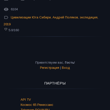
6104
Цивилизации Юга Сибири
,
Андрей Поляков
,
экспедиция
,
2019
5.0
/
160
Приветствуем вас
,
Гость
!
Регистрация
|
Вход
ПАРТНЁРЫ
API TV
Космос 65 Ренессанс
Telegram POAN.RU