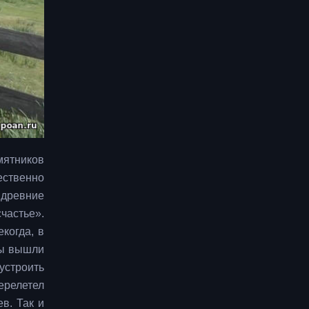
мятников
ественно
 древние
счастье».
екогда, в
ды вышли
устроить
перелетел
в. Так и