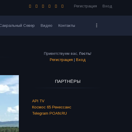
Регистрация
Вход
Сакральный Север
Видео
Контакты
Приветствуем вас
,
Гость
!
Регистрация
|
Вход
ПАРТНЁРЫ
API TV
Космос 65 Ренессанс
Telegram POAN.RU