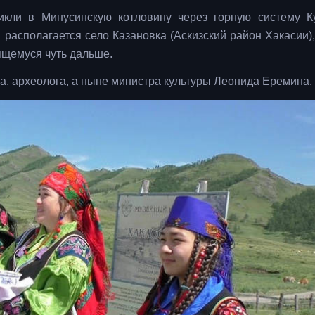
икли в Минусинскую котловину через горную систему К
 располагается село Казановка (Аскизский район Хакасии),
ящемуся чуть дальше.
ка, археолога, а ныне министра культуры Леонида Еремина