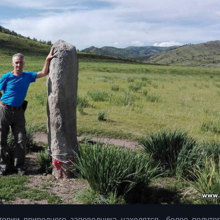
итории природного заповедника находятся более полуто