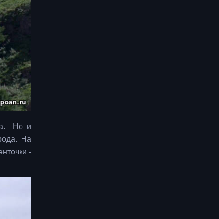
ка. Но и
рода. На
нточки -