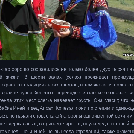
ектар хорошо сохранились не только более двух тысяч па
ой жизни. В шести аалах (сёлах) проживает преимущ
сохраняют традиции своих предков, в том числе, исполняют
долине ручья Кюг, что в переводе с хакасского означает «
енда этих мест слегка навевает грусть. Она гласит, что н
 бабка Иней и дед Апсах. Кочевали они по степям и однаж
ся, но начали спор, с какой стороны одноимённой реки им 
не сдержалась и, в припадке ярости, пнула деда, который 
 окаменел. Но и Иней не вынесла страданий, также окамене