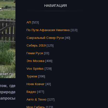
НАВИГАЦИЯ
АП
[523]
По Пути Афанасия Никитина
[113]
Сакральный Север Руси
[40]
Сибирь 2019
[125]
Гении Руси
[33]
Это Москва
[406]
Vox Spiritus
[728]
Туризм
[396]
Ноев Ковчег
[43]
ом, где
 природе
Видео
[477]
запросы
Авто & Техно
[127]
Моя Сибирь
[173]