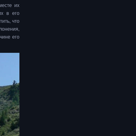
месте их
их в его
тить, что
лонения,
чине его