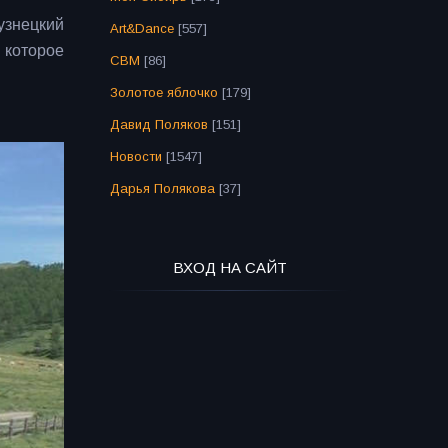
узнецкий
Art&Dance
[557]
 которое
СВМ
[86]
Золотое яблочко
[179]
.
Давид Поляков
[151]
Новости
[1547]
Дарья Полякова
[37]
ВХОД НА САЙТ