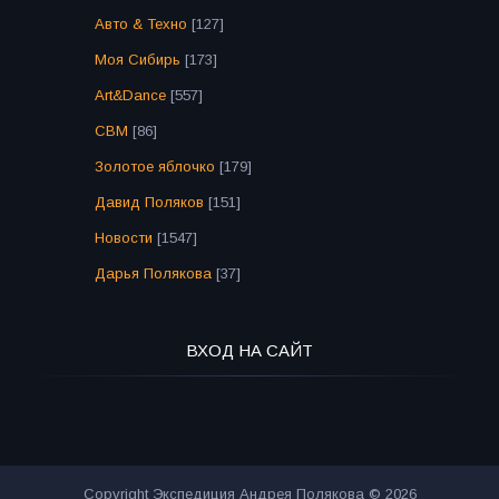
Авто & Техно
[127]
Моя Сибирь
[173]
Art&Dance
[557]
СВМ
[86]
Золотое яблочко
[179]
Давид Поляков
[151]
Новости
[1547]
Дарья Полякова
[37]
ВХОД НА САЙТ
Copyright Экспедиция Андрея Полякова © 2026