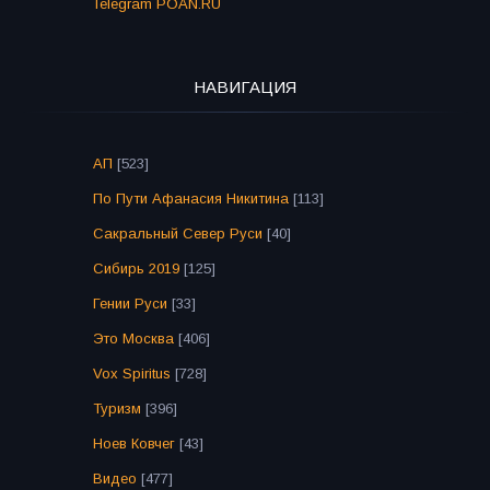
Telegram POAN.RU
НАВИГАЦИЯ
АП
[523]
По Пути Афанасия Никитина
[113]
Сакральный Север Руси
[40]
Сибирь 2019
[125]
Гении Руси
[33]
Это Москва
[406]
Vox Spiritus
[728]
Туризм
[396]
Ноев Ковчег
[43]
Видео
[477]