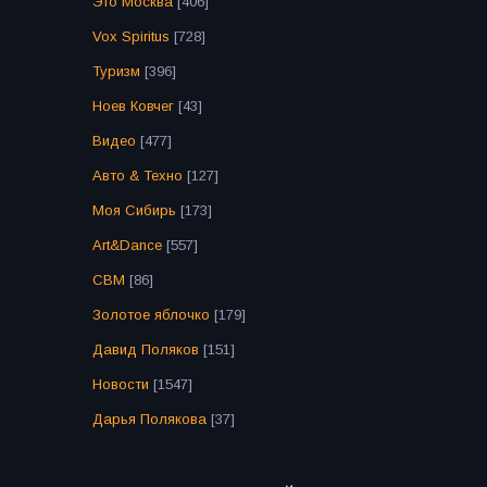
Это Москва
[406]
Vox Spiritus
[728]
Туризм
[396]
Ноев Ковчег
[43]
Видео
[477]
Авто & Техно
[127]
Моя Сибирь
[173]
Art&Dance
[557]
СВМ
[86]
Золотое яблочко
[179]
Давид Поляков
[151]
Новости
[1547]
Дарья Полякова
[37]