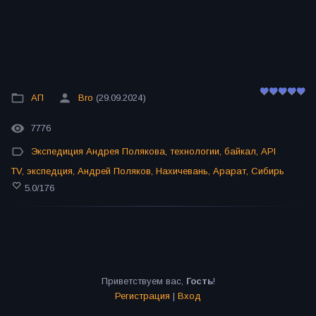
АП
Bro
(29.09.2024)
7776
Экспедиция Андрея Полякова
,
технологии
,
байкал
,
API
TV
,
экспедция
,
Андрей Поляков
,
Нахичевань
,
Арарат
,
Сибирь
5.0
/
176
Приветствуем вас
,
Гость
!
Регистрация
|
Вход