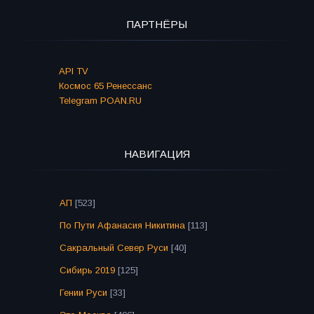
ПАРТНЁРЫ
API TV
Космос 65 Ренессанс
Telegram POAN.RU
НАВИГАЦИЯ
АП
[523]
По Пути Афанасия Никитина
[113]
Сакральный Север Руси
[40]
Сибирь 2019
[125]
Гении Руси
[33]