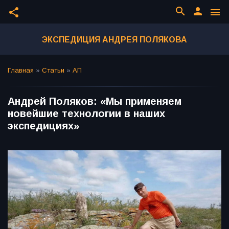
search
person
share
menu
ЭКСПЕДИЦИЯ АНДРЕЯ ПОЛЯКОВА
Главная
»
Статьи
»
АП
Андрей Поляков: «Мы применяем
новейшие технологии в наших
экспедициях»