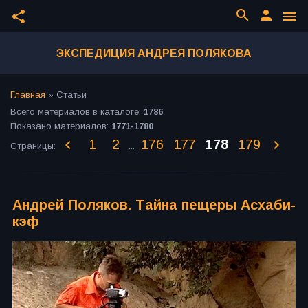
search
person
share
menu
ЭКСПЕДИЦИЯ АНДРЕЯ ПОЛЯКОВА
Главная
»
Статьи
Всего материалов в каталоге
:
1786
Показано материалов
:
1771-1780
1
2
176
177
178
179
Страницы
:
...
Андрей Поляков. Тайна пещеры Асхаби-
кэф