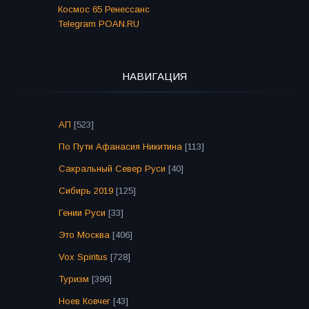
Космос 65 Ренессанс
Telegram POAN.RU
НАВИГАЦИЯ
АП
[523]
По Пути Афанасия Никитина
[113]
Сакральный Север Руси
[40]
Сибирь 2019
[125]
Гении Руси
[33]
Это Москва
[406]
Vox Spiritus
[728]
Туризм
[396]
Ноев Ковчег
[43]