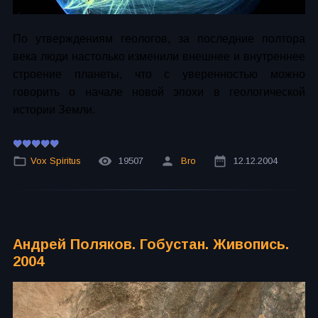
По утверждениям геологов, за последние полтора
века люди настолько изменили внешнее и внутреннее
строение планеты, что с уверенностью можно
говорить о начале новой эпохи в геологической
истории Земли.
Vox Spiritus
19507
Bro
12.12.2004
Андрей Поляков. Гобустан. Живопись.
2004