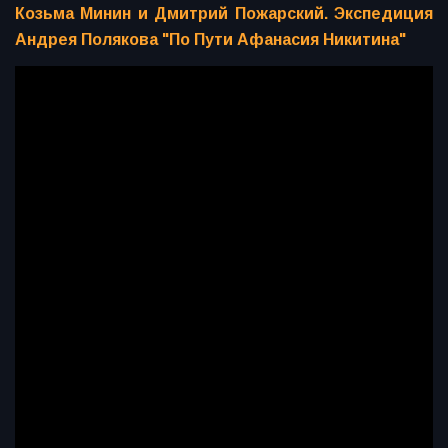
Козьма Минин и Дмитрий Пожарский. Экспедиция
Андрея Полякова "По Пути Афанасия Никитина"