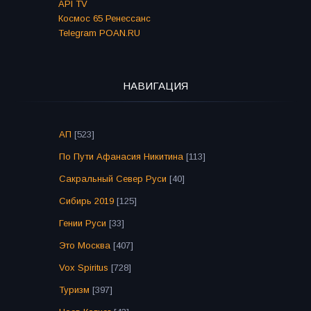
API TV
Космос 65 Ренессанс
Telegram POAN.RU
НАВИГАЦИЯ
АП
[523]
По Пути Афанасия Никитина
[113]
Сакральный Север Руси
[40]
Сибирь 2019
[125]
Гении Руси
[33]
Это Москва
[407]
Vox Spiritus
[728]
Туризм
[397]