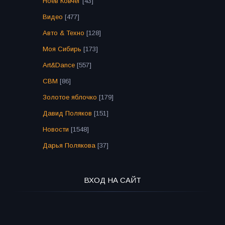
Ноев Ковчег
[43]
Видео
[477]
Авто & Техно
[128]
Моя Сибирь
[173]
Art&Dance
[557]
СВМ
[86]
Золотое яблочко
[179]
Давид Поляков
[151]
Новости
[1548]
Дарья Полякова
[37]
ВХОД НА САЙТ